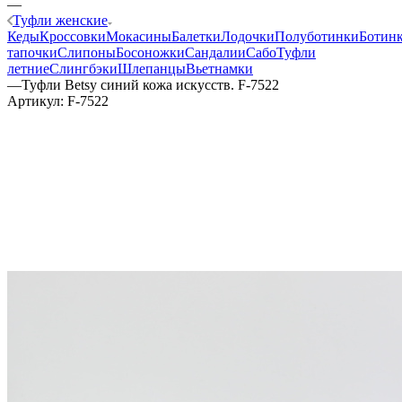
—
Туфли женские
Кеды
Кроссовки
Мокасины
Балетки
Лодочки
Полуботинки
Ботин
тапочки
Слипоны
Босоножки
Сандалии
Сабо
Туфли
летние
Слингбэки
Шлепанцы
Вьетнамки
—
Туфли Betsy синий кожа искусств. F-7522
Артикул:
F-7522