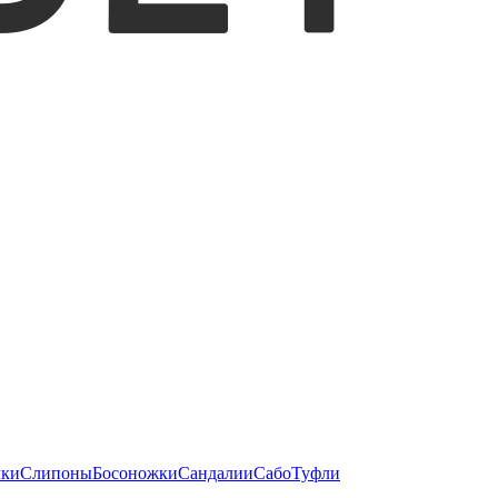
чки
Слипоны
Босоножки
Сандалии
Сабо
Туфли