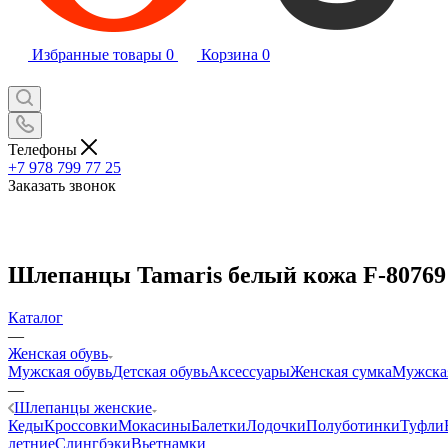
Избранные товары
0
Корзина
0
Телефоны
+7 978 799 77 25
Заказать звонок
Шлепанцы Tamaris белый кожа F-80769
Каталог
—
Женская обувь
Мужская обувь
Детская обувь
Аксессуары
Женская сумка
Мужска
—
Шлепанцы женские
Кеды
Кроссовки
Мокасины
Балетки
Лодочки
Полуботинки
Туфли
летние
Слингбэки
Вьетнамки