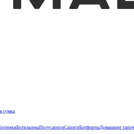
я сумка
Ботинки
Ботильоны
Полусапоги
Сапоги
Ботфорты
Домашние тапо