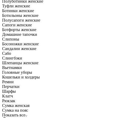
Полуботинки женские
Туфли женские
Ботинки женские
Ботильоны женские
Полусапоги женские
Сапоги женские
Ботфорты женские
Домашние тапочки
Слипоны
Босоножки женские
Сандалии женские
Сабо
Слингбэки
Шлепанцы женские
Вьетнамки
Головные уборы
Кошельки и холдеры
Ремни
Перчатки
Шарфы
Клатч
Рюкзак
Сумка женская
Сумка на пояс
Показать все