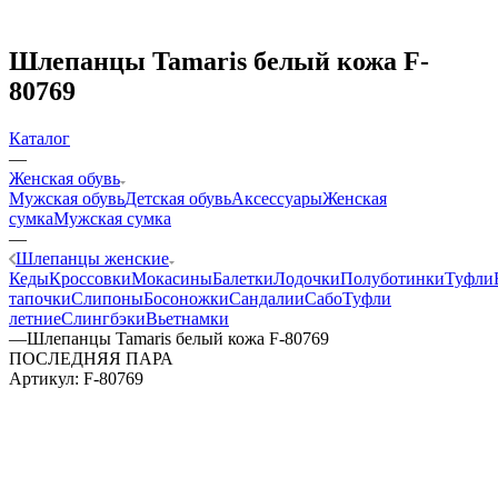
Шлепанцы Tamaris белый кожа F-
80769
Каталог
—
Женская обувь
Мужская обувь
Детская обувь
Аксессуары
Женская
сумка
Мужская сумка
—
Шлепанцы женские
Кеды
Кроссовки
Мокасины
Балетки
Лодочки
Полуботинки
Туфли
тапочки
Слипоны
Босоножки
Сандалии
Сабо
Туфли
летние
Слингбэки
Вьетнамки
—
Шлепанцы Tamaris белый кожа F-80769
ПОСЛЕДНЯЯ ПАРА
Артикул:
F-80769