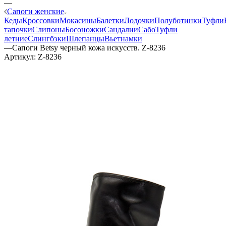
—
Сапоги женские
Кеды
Кроссовки
Мокасины
Балетки
Лодочки
Полуботинки
Туфли
тапочки
Слипоны
Босоножки
Сандалии
Сабо
Туфли
летние
Слингбэки
Шлепанцы
Вьетнамки
—
Сапоги Betsy черный кожа искусств. Z-8236
Артикул:
Z-8236