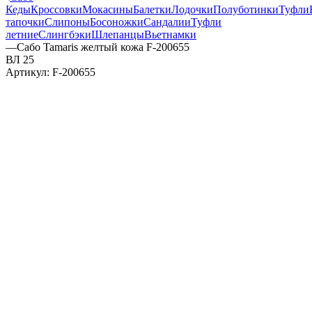
Кеды
Кроссовки
Мокасины
Балетки
Лодочки
Полуботинки
Туфли
тапочки
Слипоны
Босоножки
Сандалии
Туфли
летние
Слингбэки
Шлепанцы
Вьетнамки
—
Сабо Tamaris желтый кожа F-200655
ВЛ 25
Артикул:
F-200655