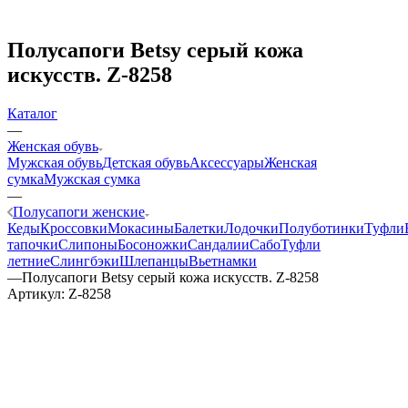
Полусапоги Betsy серый кожа
искусств. Z-8258
Каталог
—
Женская обувь
Мужская обувь
Детская обувь
Аксессуары
Женская
сумка
Мужская сумка
—
Полусапоги женские
Кеды
Кроссовки
Мокасины
Балетки
Лодочки
Полуботинки
Туфли
тапочки
Слипоны
Босоножки
Сандалии
Сабо
Туфли
летние
Слингбэки
Шлепанцы
Вьетнамки
—
Полусапоги Betsy серый кожа искусств. Z-8258
Артикул:
Z-8258