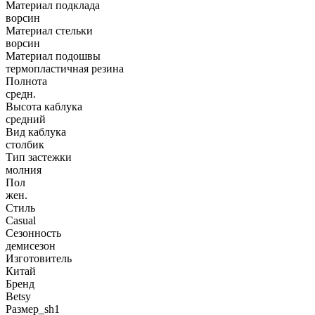
Материал подклада
ворсин
Материал стельки
ворсин
Материал подошвы
термопластичная резина
Полнота
средн.
Высота каблука
средний
Вид каблука
столбик
Тип застежки
молния
Пол
жен.
Стиль
Casual
Сезонность
демисезон
Изготовитель
Китай
Бренд
Betsy
Размер_sh1