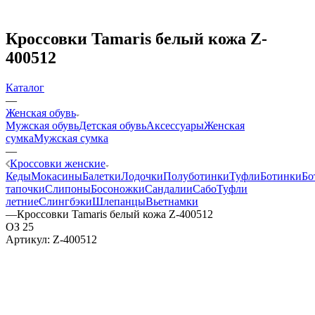
Кроссовки Tamaris белый кожа Z-
400512
Каталог
—
Женская обувь
Мужская обувь
Детская обувь
Аксессуары
Женская
сумка
Мужская сумка
—
Кроссовки женские
Кеды
Мокасины
Балетки
Лодочки
Полуботинки
Туфли
Ботинки
Бо
тапочки
Слипоны
Босоножки
Сандалии
Сабо
Туфли
летние
Слингбэки
Шлепанцы
Вьетнамки
—
Кроссовки Tamaris белый кожа Z-400512
ОЗ 25
Артикул:
Z-400512