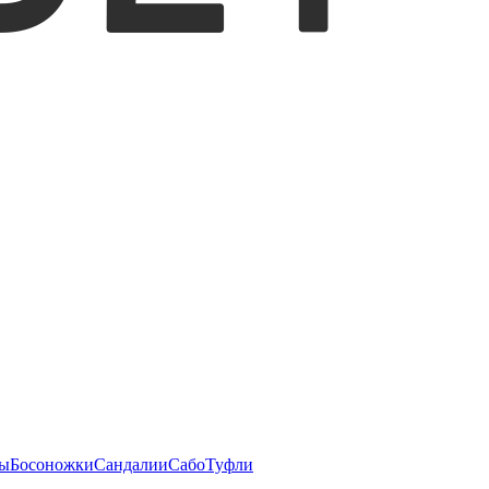
ы
Босоножки
Сандалии
Сабо
Туфли