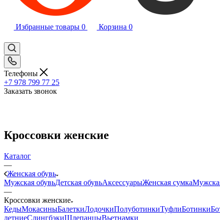
Избранные товары
0
Корзина
0
Телефоны
+7 978 799 77 25
Заказать звонок
Кроссовки женские
Каталог
—
Женская обувь
Мужская обувь
Детская обувь
Аксессуары
Женская сумка
Мужска
—
Кроссовки женские
Кеды
Мокасины
Балетки
Лодочки
Полуботинки
Туфли
Ботинки
Бо
летние
Слингбэки
Шлепанцы
Вьетнамки