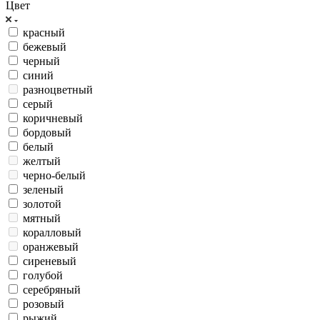
Цвет
красный
бежевый
черный
синий
разноцветный
серый
коричневый
бордовый
белый
желтый
черно-белый
зеленый
золотой
мятный
коралловый
оранжевый
сиреневый
голубой
серебряный
розовый
рыжий