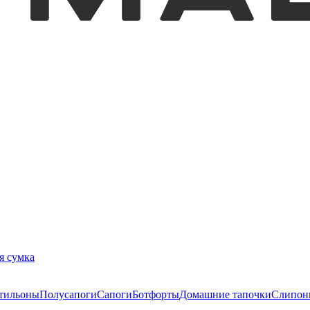
я сумка
тильоны
Полусапоги
Сапоги
Ботфорты
Домашние тапочки
Слипон