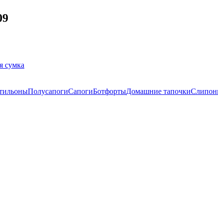
09
я сумка
тильоны
Полусапоги
Сапоги
Ботфорты
Домашние тапочки
Слипон