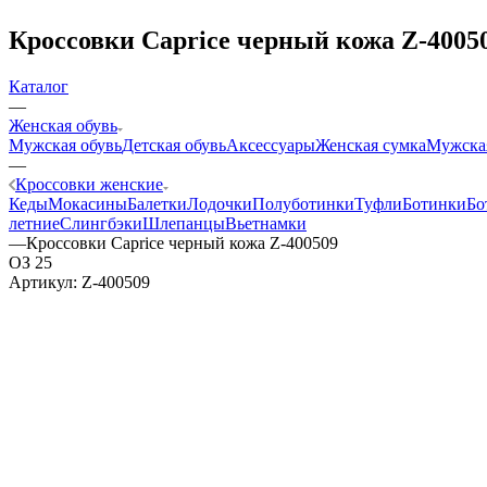
Кроссовки Caprice черный кожа Z-4005
Каталог
—
Женская обувь
Мужская обувь
Детская обувь
Аксессуары
Женская сумка
Мужска
—
Кроссовки женские
Кеды
Мокасины
Балетки
Лодочки
Полуботинки
Туфли
Ботинки
Бо
летние
Слингбэки
Шлепанцы
Вьетнамки
—
Кроссовки Caprice черный кожа Z-400509
ОЗ 25
Артикул:
Z-400509