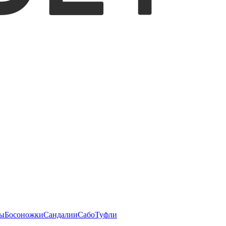
ы
Босоножки
Сандалии
Сабо
Туфли