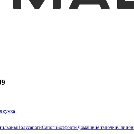
09
я сумка
тильоны
Полусапоги
Сапоги
Ботфорты
Домашние тапочки
Слипон