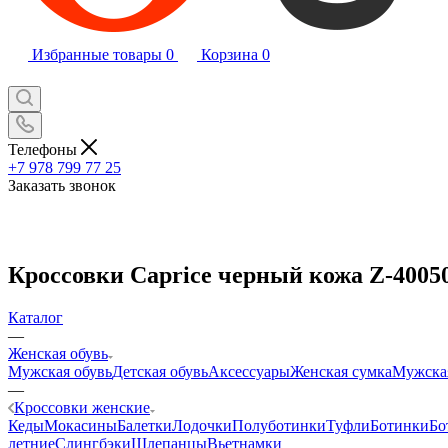
Избранные товары
0
Корзина
0
Телефоны
+7 978 799 77 25
Заказать звонок
Кроссовки Caprice черный кожа Z-4005
Каталог
—
Женская обувь
Мужская обувь
Детская обувь
Аксессуары
Женская сумка
Мужска
—
Кроссовки женские
Кеды
Мокасины
Балетки
Лодочки
Полуботинки
Туфли
Ботинки
Бо
летние
Слингбэки
Шлепанцы
Вьетнамки