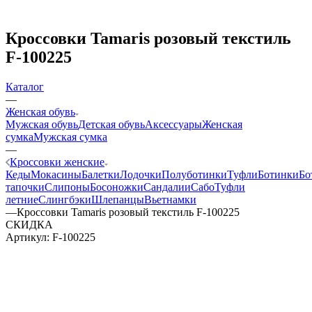
Кроссовки Tamaris розовый текстиль
F-100225
Каталог
—
Женская обувь
Мужская обувь
Детская обувь
Аксессуары
Женская
сумка
Мужская сумка
—
Кроссовки женские
Кеды
Мокасины
Балетки
Лодочки
Полуботинки
Туфли
Ботинки
Бо
тапочки
Слипоны
Босоножки
Сандалии
Сабо
Туфли
летние
Слингбэки
Шлепанцы
Вьетнамки
—
Кроссовки Tamaris розовый текстиль F-100225
СКИДКА
Артикул:
F-100225