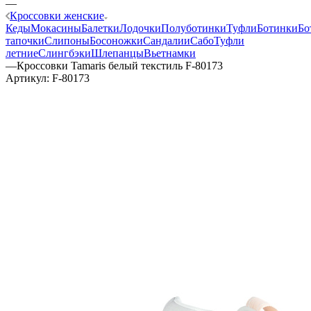
—
Кроссовки женские
Кеды
Мокасины
Балетки
Лодочки
Полуботинки
Туфли
Ботинки
Бо
тапочки
Слипоны
Босоножки
Сандалии
Сабо
Туфли
летние
Слингбэки
Шлепанцы
Вьетнамки
—
Кроссовки Tamaris белый текстиль F-80173
Артикул:
F-80173