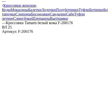
—
Кроссовки женские
Кеды
Мокасины
Балетки
Лодочки
Полуботинки
Туфли
Ботинки
Бо
тапочки
Слипоны
Босоножки
Сандалии
Сабо
Туфли
летние
Слингбэки
Шлепанцы
Вьетнамки
—
Кроссовки Tamaris белый кожа F-200176
ВЛ 25
Артикул:
F-200176