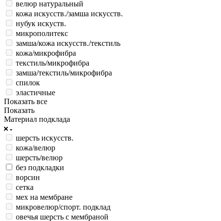
велюр натуральный
кожа искусств./замша искусств.
нубук искуств.
микрополитекс
замша/кожа искусств./текстиль
кожа/микрофибра
текстиль/микрофибра
замша/текстиль/микрофибра
спилок
эластичные
Показать все
Показать
Материал подклада
шерсть искусств.
кожа/велюр
шерсть/велюр
без подкладки
ворсин
сетка
мех на мембране
микровелюр/спорт. подклад
овечья шерсть с мембраной