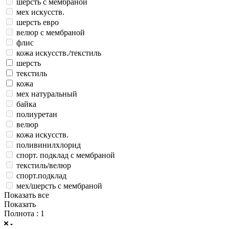
шерсть с мембраной
мех искусств.
шерсть евро
велюр с мембраной
флис
кожа искусств./текстиль
шерсть
текстиль
кожа
мех натуральный
байка
полиуретан
велюр
кожа искусств.
поливинилхлорид
спорт. подклад с мембраной
текстиль/велюр
спорт.подклад
мех/шерсть с мембраной
Показать все
Показать
Полнота
: 1