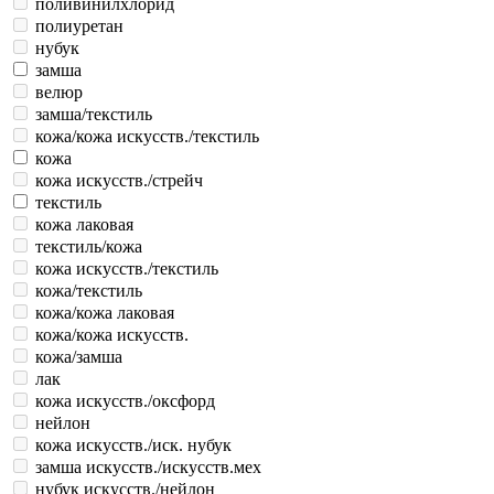
поливинилхлорид
полиуретан
нубук
замша
велюр
замша/текстиль
кожа/кожа искусств./текстиль
кожа
кожа искусств./стрейч
текстиль
кожа лаковая
текстиль/кожа
кожа искусств./текстиль
кожа/текстиль
кожа/кожа лаковая
кожа/кожа искусств.
кожа/замша
лак
кожа искусств./оксфорд
нейлон
кожа искусств./иск. нубук
замша искусств./искусств.мех
нубук искусств./нейлон