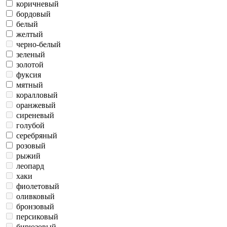
коричневый
бордовый
белый
желтый
черно-белый
зеленый
золотой
фуксия
мятный
коралловый
оранжевый
сиреневый
голубой
серебряный
розовый
рыжий
леопард
хаки
фиолетовый
оливковый
бронзовый
персиковый
бирюзовый