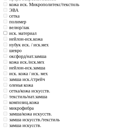
кожа иск. Микрополитекс/текстиль
ЭВА
сетка
полимер
велюр/лак
иск. материал
нейлон-иск.кожа
нубук иск. / иск.мех
шевро
оксфорд/нат.замша
кожа иск./иск.мех
нейлон-иск.замша
иск. кожа / иск. мех
замша иск./стрейч
оленья кожа
сетка/кожа искусств.
текстиль/нат.замша
композиц.кожа
микрофибра
замша/кожа искусств.
замша искусств./текстиль
замша искусств.