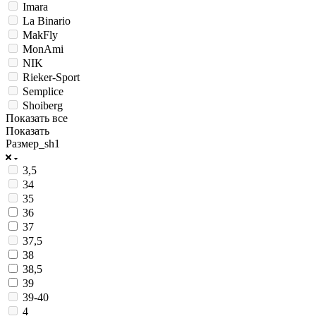
Imara
La Binario
MakFly
MonAmi
NIK
Rieker-Sport
Semplice
Shoiberg
Показать все
Показать
Размер_sh1
3,5
34
35
36
37
37,5
38
38,5
39
39-40
4