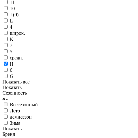
11
10
J (9)
L
4
широк.
K
7
5
средн.
H
6
G
Показать все
Показать
Сезонность
Всесезонный
Лето
демисезон
Зима
Показать
Бренд