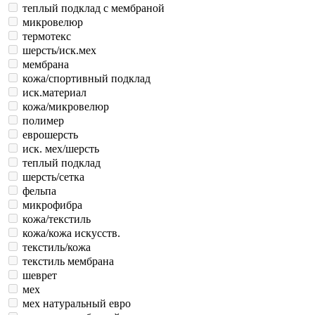
теплый подклад с мембраной
микровелюр
термотекс
шерсть/иск.мех
мембрана
кожа/спортивный подклад
иск.материал
кожа/микровелюр
полимер
еврошерсть
иск. мех/шерсть
теплый подклад
шерсть/сетка
фельпа
микрофибра
кожа/текстиль
кожа/кожа искусств.
текстиль/кожа
текстиль мембрана
шеврет
мех
мех натуральный евро