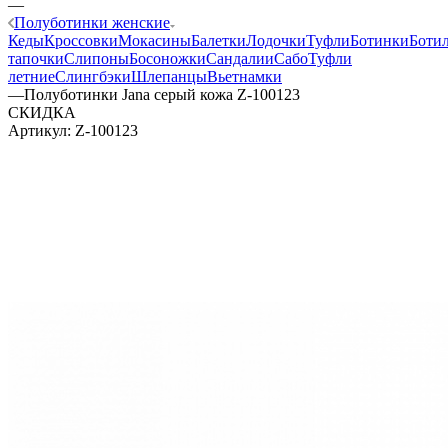
—
Полуботинки женские
Кеды
Кроссовки
Мокасины
Балетки
Лодочки
Туфли
Ботинки
Боти
тапочки
Слипоны
Босоножки
Сандалии
Сабо
Туфли
летние
Слингбэки
Шлепанцы
Вьетнамки
—
Полуботинки Jana серый кожа Z-100123
СКИДКА
Артикул:
Z-100123