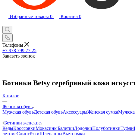
Избранные товары
0
Корзина
0
Телефоны
+7 978 799 77 25
Заказать звонок
Ботинки Betsy серебряный кожа искусст
Каталог
—
Женская обувь
Мужская обувь
Детская обувь
Аксессуары
Женская сумка
Мужска
—
Ботинки женские
Кеды
Кроссовки
Мокасины
Балетки
Лодочки
Полуботинки
Туфли
летние
Слингбэки
Шлепанцы
Вьетнамки