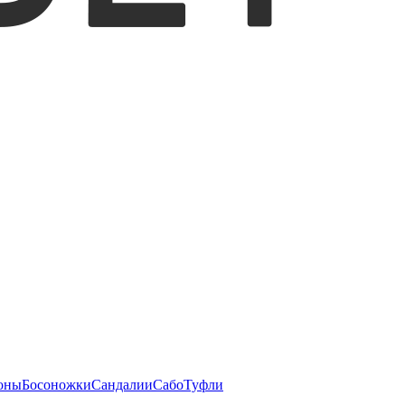
оны
Босоножки
Сандалии
Сабо
Туфли