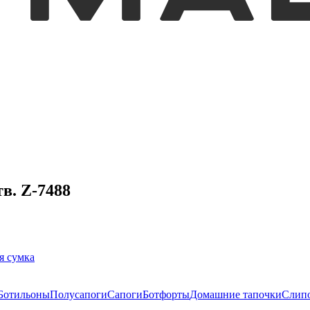
в. Z-7488
я сумка
Ботильоны
Полусапоги
Сапоги
Ботфорты
Домашние тапочки
Слип