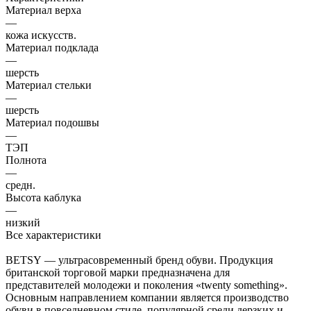
Материал верха
—
кожа искусств.
Материал подклада
—
шерсть
Материал стельки
—
шерсть
Материал подошвы
—
ТЭП
Полнота
—
средн.
Высота каблука
—
низкий
Все характеристики
BETSY — ультрасовременный бренд обуви. Продукция
британской торговой марки предназначена для
представителей молодежи и поколения «twenty something».
Основным направлением компании является производство
обуви в повседневном стиле, популярной среди дерзких и