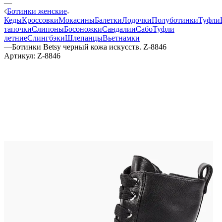
—
Ботинки женские
Кеды
Кроссовки
Мокасины
Балетки
Лодочки
Полуботинки
Туфли
тапочки
Слипоны
Босоножки
Сандалии
Сабо
Туфли
летние
Слингбэки
Шлепанцы
Вьетнамки
—
Ботинки Betsy черный кожа искусств. Z-8846
Артикул:
Z-8846