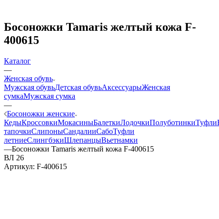
Босоножки Tamaris желтый кожа F-
400615
Каталог
—
Женская обувь
Мужская обувь
Детская обувь
Аксессуары
Женская
сумка
Мужская сумка
—
Босоножки женские
Кеды
Кроссовки
Мокасины
Балетки
Лодочки
Полуботинки
Туфли
тапочки
Слипоны
Сандалии
Сабо
Туфли
летние
Слингбэки
Шлепанцы
Вьетнамки
—
Босоножки Tamaris желтый кожа F-400615
ВЛ 26
Артикул:
F-400615