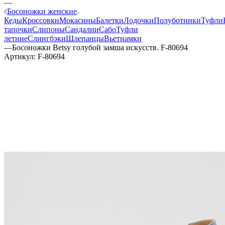
—
Босоножки женские
Кеды
Кроссовки
Мокасины
Балетки
Лодочки
Полуботинки
Туфли
тапочки
Слипоны
Сандалии
Сабо
Туфли
летние
Слингбэки
Шлепанцы
Вьетнамки
—
Босоножки Betsy голубой замша искусств. F-80694
Артикул:
F-80694