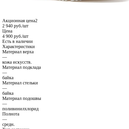
Акционная цена2
2 940
руб.
/шт
Цена
4 900
руб.
/шт
Есть в наличии
Характеристики
Материал верха
—
кожа искусств.
Материал подклада
—
байка
Материал стельки
—
байка
Материал подошвы
—
поливинилхлорид
Полнота
—
средн.