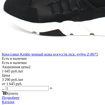
Кроссовки Keddo черный кожа искусств./иск. нубук Z-8073
Есть в наличии
Есть в наличии
Акционная цена2
1 645
руб.
/шт
Цена
3 290
руб.
/шт
от
1 645 руб.
Купить
Подробнее
Каталог