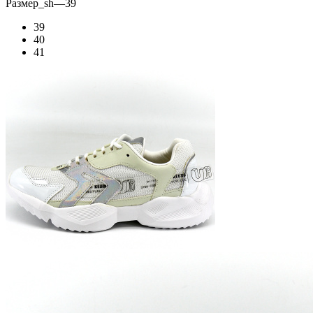
Размер_sh
—
39
39
40
41