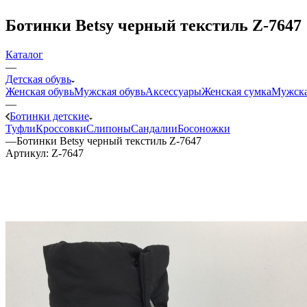
Ботинки Betsy черный текстиль Z-7647
Каталог
—
Детская обувь
Женская обувь
Мужская обувь
Аксессуары
Женская сумка
Мужска
—
Ботинки детские
Туфли
Кроссовки
Слипоны
Сандалии
Босоножки
—
Ботинки Betsy черный текстиль Z-7647
Артикул:
Z-7647