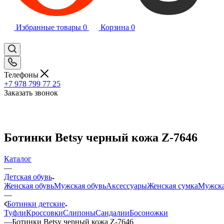
Избранные товары
0
Корзина
0
Телефоны
+7 978 799 77 25
Заказать звонок
Ботинки Betsy черный кожа Z-7646
Каталог
—
Детская обувь
Женская обувь
Мужская обувь
Аксессуары
Женская сумка
Мужска
—
Ботинки детские
Туфли
Кроссовки
Слипоны
Сандалии
Босоножки
—
Ботинки Betsy черный кожа Z-7646