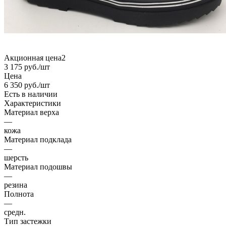
Акционная цена2
3 175
руб.
/шт
Цена
6 350
руб.
/шт
Есть в наличии
Характеристики
Материал верха
—
кожа
Материал подклада
—
шерсть
Материал подошвы
—
резина
Полнота
—
средн.
Тип застежки