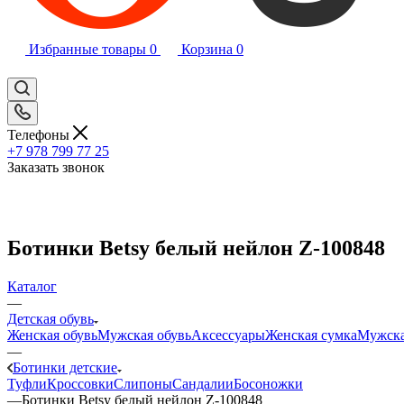
Избранные товары
0
Корзина
0
Телефоны
+7 978 799 77 25
Заказать звонок
Ботинки Betsy белый нейлон Z-100848
Каталог
—
Детская обувь
Женская обувь
Мужская обувь
Аксессуары
Женская сумка
Мужска
—
Ботинки детские
Туфли
Кроссовки
Слипоны
Сандалии
Босоножки
—
Ботинки Betsy белый нейлон Z-100848