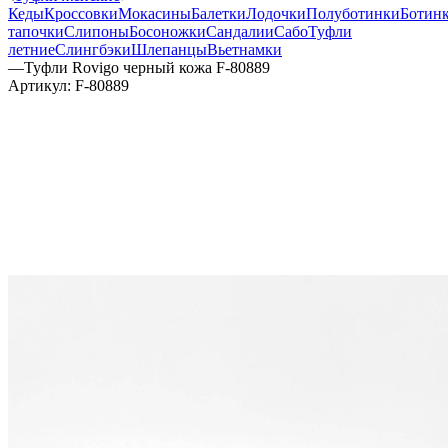
Кеды
Кроссовки
Мокасины
Балетки
Лодочки
Полуботинки
Ботин
тапочки
Слипоны
Босоножки
Сандалии
Сабо
Туфли
летние
Слингбэки
Шлепанцы
Вьетнамки
—
Туфли Rovigo черный кожа F-80889
Артикул:
F-80889