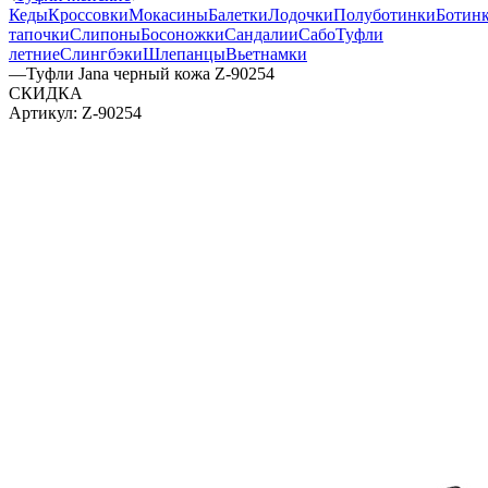
Кеды
Кроссовки
Мокасины
Балетки
Лодочки
Полуботинки
Ботин
тапочки
Слипоны
Босоножки
Сандалии
Сабо
Туфли
летние
Слингбэки
Шлепанцы
Вьетнамки
—
Туфли Jana черный кожа Z-90254
СКИДКА
Артикул:
Z-90254