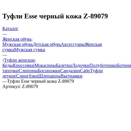
Туфли Esse черный кожа Z-89079
Каталог
—
Женская обувь
Мужская обувь
Детская обувь
Аксессуары
Женская
сумка
Мужская сумка
—
Туфли женские
Кеды
Кроссовки
Мокасины
Балетки
Лодочки
Полуботинки
Ботин
тапочки
Слипоны
Босоножки
Сандалии
Сабо
Туфли
летние
Слингбэки
Шлепанцы
Вьетнамки
—
Туфли Esse черный кожа Z-89079
Артикул:
Z-89079