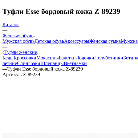
Туфли Esse бордовый кожа Z-89239
Каталог
—
Женская обувь
Мужская обувь
Детская обувь
Аксессуары
Женская сумка
Мужска
—
Туфли женские
Кеды
Кроссовки
Мокасины
Балетки
Лодочки
Полуботинки
Ботин
летние
Слингбэки
Шлепанцы
Вьетнамки
—
Туфли Esse бордовый кожа Z-89239
Артикул:
Z-89239