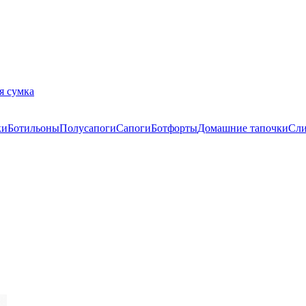
я сумка
ки
Ботильоны
Полусапоги
Сапоги
Ботфорты
Домашние тапочки
Сл