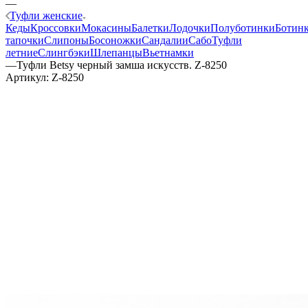
—
Туфли женские
Кеды
Кроссовки
Мокасины
Балетки
Лодочки
Полуботинки
Ботин
тапочки
Слипоны
Босоножки
Сандалии
Сабо
Туфли
летние
Слингбэки
Шлепанцы
Вьетнамки
—
Туфли Betsy черный замша искусств. Z-8250
Артикул:
Z-8250