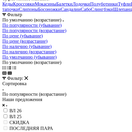
Кеды
Кроссовки
Мокасины
Балетки
Лодочки
Полуботинки
Туфли
тапочки
Слипоны
Босоножки
Сандалии
Сабо
Слингбэки
Шлепан
Фильтр
По умолчанию (возрастание)
По популярности (убывание)
По популярности (возрастание)
По цене (убывание)
По цене (возрастание)
По наличию (убывание)
По наличию (возрастание)
По умолчанию (убывание)
По умолчанию (возрастание)
Фильтр:
Сортировка
По популярности (возрастание)
Наши предложения
ВЛ 26
ВЛ 25
СКИДКА
ПОСЛЕДНЯЯ ПАРА