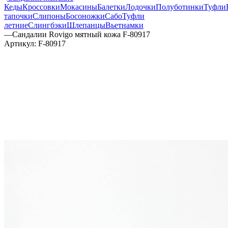
Кеды
Кроссовки
Мокасины
Балетки
Лодочки
Полуботинки
Туфли
тапочки
Слипоны
Босоножки
Сабо
Туфли
летние
Слингбэки
Шлепанцы
Вьетнамки
—
Сандалии Rovigo мятный кожа F-80917
Артикул:
F-80917