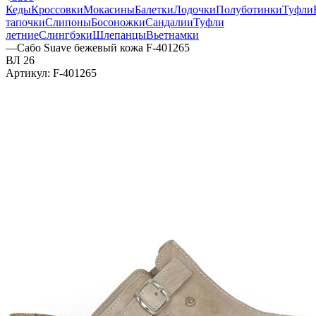
Кеды
Кроссовки
Мокасины
Балетки
Лодочки
Полуботинки
Туфли
тапочки
Слипоны
Босоножки
Сандалии
Туфли
летние
Слингбэки
Шлепанцы
Вьетнамки
—
Сабо Suave бежевый кожа F-401265
ВЛ 26
Артикул:
F-401265