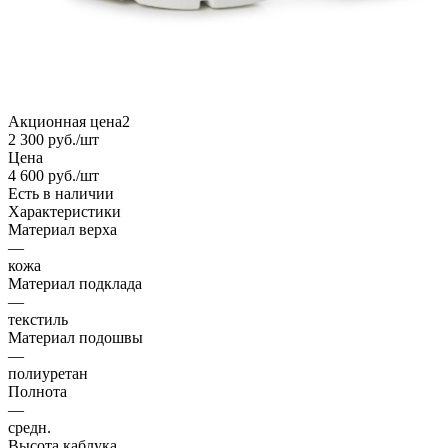
Акционная цена2
2 300
руб.
/шт
Цена
4 600
руб.
/шт
Есть в наличии
Характеристики
Материал верха
—
кожа
Материал подклада
—
текстиль
Материал подошвы
—
полиуретан
Полнота
—
средн.
Высота каблука