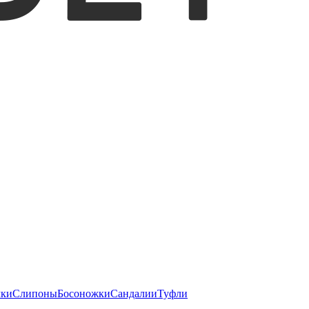
чки
Слипоны
Босоножки
Сандалии
Туфли