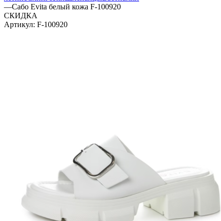
—
Сабо Evita белый кожа F-100920
СКИДКА
Артикул:
F-100920