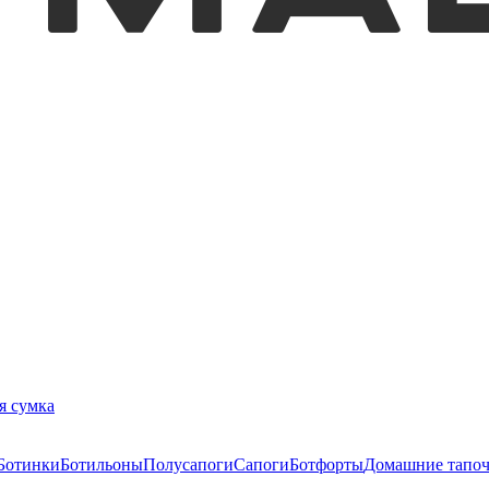
я сумка
Ботинки
Ботильоны
Полусапоги
Сапоги
Ботфорты
Домашние тапо