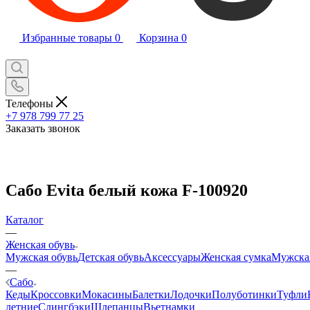
Избранные товары
0
Корзина
0
Телефоны
+7 978 799 77 25
Заказать звонок
Сабо Evita белый кожа F-100920
Каталог
—
Женская обувь
Мужская обувь
Детская обувь
Аксессуары
Женская сумка
Мужска
—
Сабо
Кеды
Кроссовки
Мокасины
Балетки
Лодочки
Полуботинки
Туфли
летние
Слингбэки
Шлепанцы
Вьетнамки