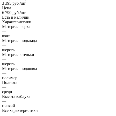
3 395
руб.
/шт
Цена
6 790
руб.
/шт
Есть в наличии
Характеристики
Материал верха
—
кожа
Материал подклада
—
шерсть
Материал стельки
—
шерсть
Материал подошвы
—
полимер
Полнота
—
средн.
Высота каблука
—
низкий
Все характеристики