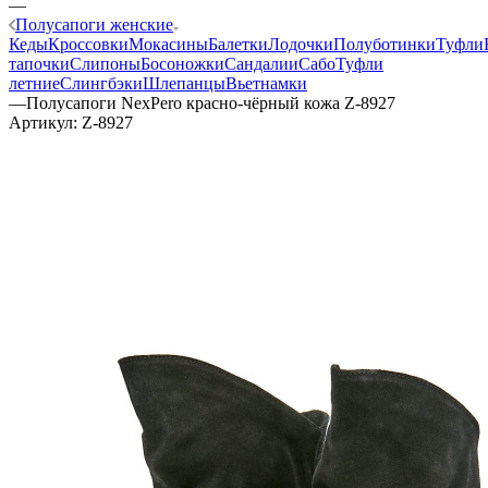
—
Полусапоги женские
Кеды
Кроссовки
Мокасины
Балетки
Лодочки
Полуботинки
Туфли
тапочки
Слипоны
Босоножки
Сандалии
Сабо
Туфли
летние
Слингбэки
Шлепанцы
Вьетнамки
—
Полусапоги NexPero красно-чёрный кожа Z-8927
Артикул:
Z-8927