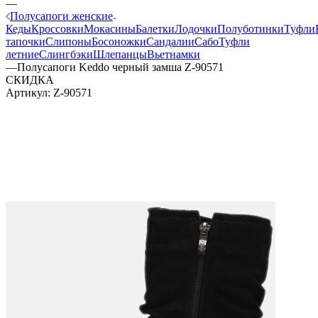
—
Полусапоги женские
Кеды
Кроссовки
Мокасины
Балетки
Лодочки
Полуботинки
Туфли
тапочки
Слипоны
Босоножки
Сандалии
Сабо
Туфли
летние
Слингбэки
Шлепанцы
Вьетнамки
—
Полусапоги Keddo черный замша Z-90571
СКИДКА
Артикул:
Z-90571