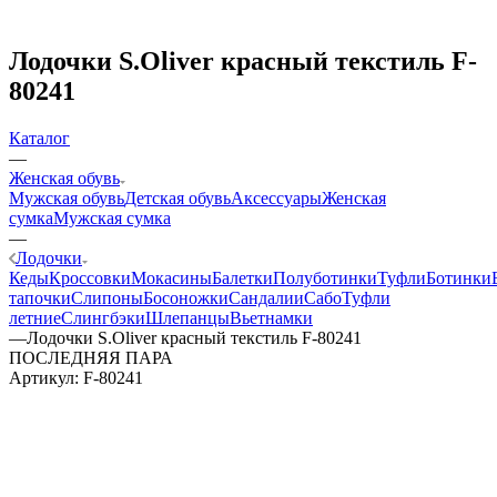
Лодочки S.Oliver красный текстиль F-
80241
Каталог
—
Женская обувь
Мужская обувь
Детская обувь
Аксессуары
Женская
сумка
Мужская сумка
—
Лодочки
Кеды
Кроссовки
Мокасины
Балетки
Полуботинки
Туфли
Ботинки
тапочки
Слипоны
Босоножки
Сандалии
Сабо
Туфли
летние
Слингбэки
Шлепанцы
Вьетнамки
—
Лодочки S.Oliver красный текстиль F-80241
ПОСЛЕДНЯЯ ПАРА
Артикул:
F-80241