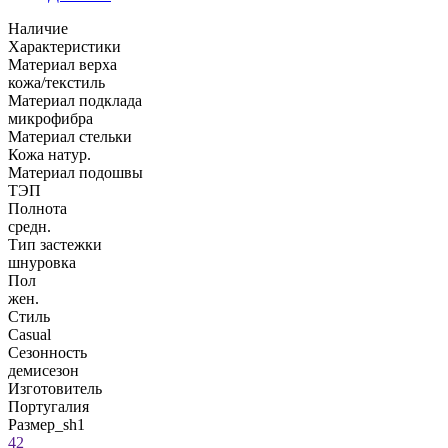
Наличие
Характеристики
Материал верха
кожа/текстиль
Материал подклада
микрофибра
Материал стельки
Кожа натур.
Материал подошвы
ТЭП
Полнота
средн.
Тип застежки
шнуровка
Пол
жен.
Стиль
Casual
Сезонность
демисезон
Изготовитель
Португалия
Размер_sh1
42