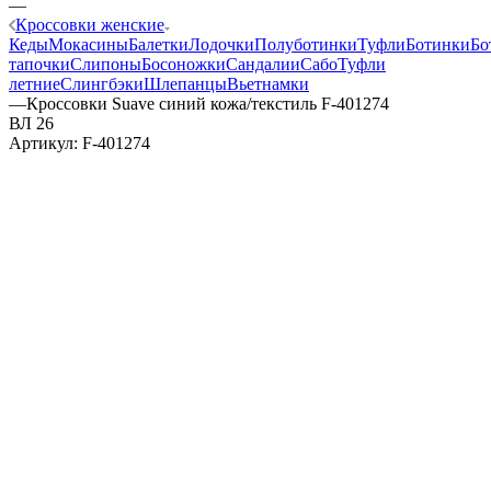
—
Кроссовки женские
Кеды
Мокасины
Балетки
Лодочки
Полуботинки
Туфли
Ботинки
Бо
тапочки
Слипоны
Босоножки
Сандалии
Сабо
Туфли
летние
Слингбэки
Шлепанцы
Вьетнамки
—
Кроссовки Suave синий кожа/текстиль F-401274
ВЛ 26
Артикул:
F-401274