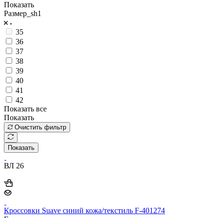
Показать
Размер_sh1
35
36
37
38
39
40
41
42
Показать все
Показать
Очистить фильтр
Показать
ВЛ 26
Кроссовки Suave синий кожа/текстиль F-401274