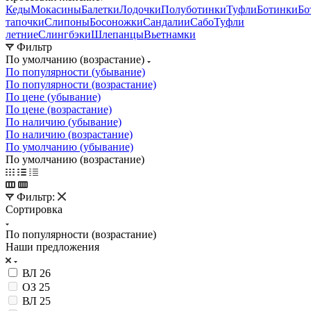
Кеды
Мокасины
Балетки
Лодочки
Полуботинки
Туфли
Ботинки
Бо
тапочки
Слипоны
Босоножки
Сандалии
Сабо
Туфли
летние
Слингбэки
Шлепанцы
Вьетнамки
Фильтр
По умолчанию (возрастание)
По популярности (убывание)
По популярности (возрастание)
По цене (убывание)
По цене (возрастание)
По наличию (убывание)
По наличию (возрастание)
По умолчанию (убывание)
По умолчанию (возрастание)
Фильтр:
Сортировка
По популярности (возрастание)
Наши предложения
ВЛ 26
ОЗ 25
ВЛ 25