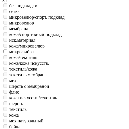
без подкладки
сетка
микровелюр/спорт. подклад
микровелюр
мембрана
кожа/спортивный подклад
иск.материал
кожа/микровелюр
микрофибра
кожа/текстиль
кожа/кожа искусств.
текстиль/кожа
текстиль мембрана
мех
шерсть с мембраной
флис
кожа искусств./текстиль
шерсть
текстиль
кожа
мех натуральный
байка