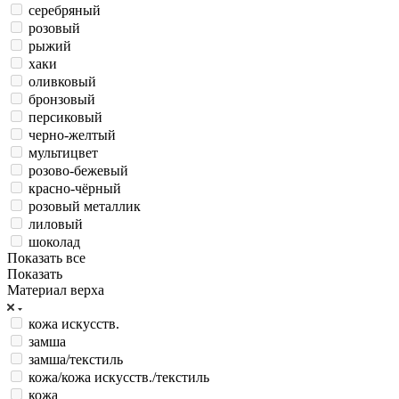
серебряный
розовый
рыжий
хаки
оливковый
бронзовый
персиковый
черно-желтый
мультицвет
розово-бежевый
красно-чёрный
розовый металлик
лиловый
шоколад
Показать все
Показать
Материал верха
кожа искусств.
замша
замша/текстиль
кожа/кожа искусств./текстиль
кожа