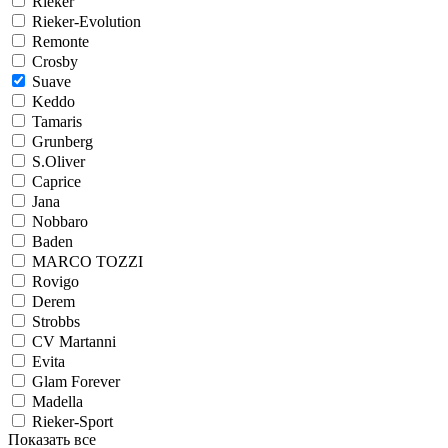
Rieker
Rieker-Evolution
Remonte
Crosby
Suave
Keddo
Tamaris
Grunberg
S.Oliver
Caprice
Jana
Nobbaro
Baden
MARCO TOZZI
Rovigo
Derem
Strobbs
CV Martanni
Evita
Glam Forever
Madella
Rieker-Sport
Показать все