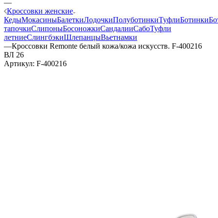
—
Кроссовки женские
Кеды
Мокасины
Балетки
Лодочки
Полуботинки
Туфли
Ботинки
Бо
тапочки
Слипоны
Босоножки
Сандалии
Сабо
Туфли
летние
Слингбэки
Шлепанцы
Вьетнамки
—
Кроссовки Remonte белый кожа/кожа искусств. F-400216
ВЛ 26
Артикул:
F-400216