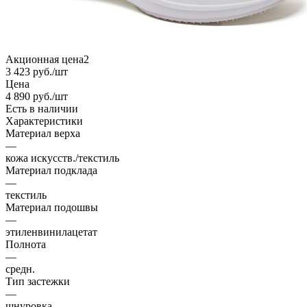
Акционная цена2
3 423
руб.
/шт
Цена
4 890
руб.
/шт
Есть в наличии
Характеристики
Материал верха
—
кожа искусств./текстиль
Материал подклада
—
текстиль
Материал подошвы
—
этиленвинилацетат
Полнота
—
средн.
Тип застежки
—
шнуровка