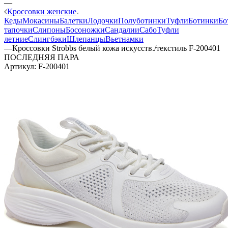
—
Кроссовки женские
Кеды
Мокасины
Балетки
Лодочки
Полуботинки
Туфли
Ботинки
Бо
тапочки
Слипоны
Босоножки
Сандалии
Сабо
Туфли
летние
Слингбэки
Шлепанцы
Вьетнамки
—
Кроссовки Strobbs белый кожа искусств./текстиль F-200401
ПОСЛЕДНЯЯ ПАРА
Артикул:
F-200401