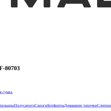
F-80703
я сумка
тильоны
Полусапоги
Сапоги
Ботфорты
Домашние тапочки
Слипон