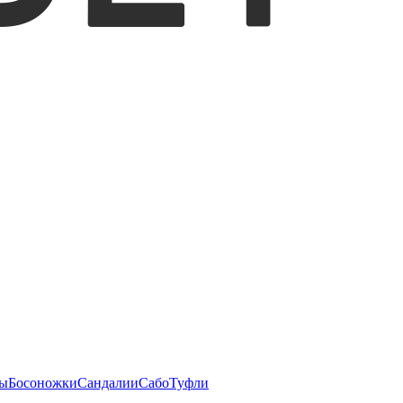
ы
Босоножки
Сандалии
Сабо
Туфли