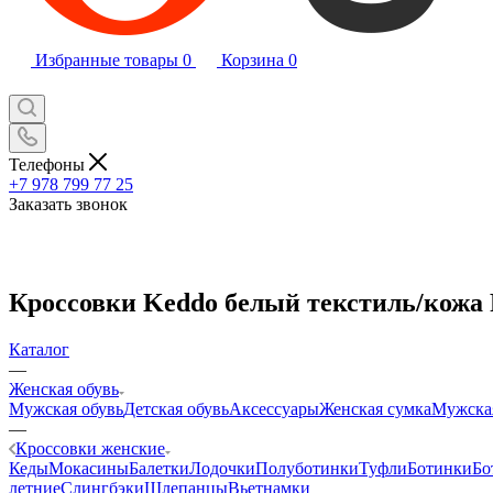
Избранные товары
0
Корзина
0
Телефоны
+7 978 799 77 25
Заказать звонок
Кроссовки Keddo белый текстиль/кожа 
Каталог
—
Женская обувь
Мужская обувь
Детская обувь
Аксессуары
Женская сумка
Мужска
—
Кроссовки женские
Кеды
Мокасины
Балетки
Лодочки
Полуботинки
Туфли
Ботинки
Бо
летние
Слингбэки
Шлепанцы
Вьетнамки