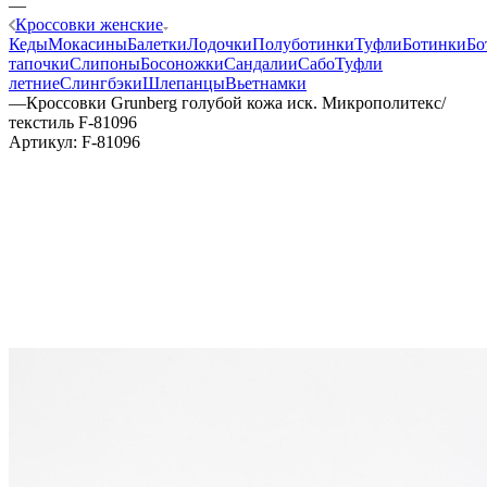
—
Кроссовки женские
Кеды
Мокасины
Балетки
Лодочки
Полуботинки
Туфли
Ботинки
Бо
тапочки
Слипоны
Босоножки
Сандалии
Сабо
Туфли
летние
Слингбэки
Шлепанцы
Вьетнамки
—
Кроссовки Grunberg голубой кожа иск. Микрополитекс/
текстиль F-81096
Артикул:
F-81096