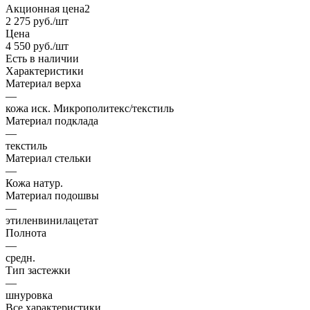
Акционная цена2
2 275
руб.
/шт
Цена
4 550
руб.
/шт
Есть в наличии
Характеристики
Материал верха
—
кожа иск. Микрополитекс/текстиль
Материал подклада
—
текстиль
Материал стельки
—
Кожа натур.
Материал подошвы
—
этиленвинилацетат
Полнота
—
средн.
Тип застежки
—
шнуровка
Все характеристики