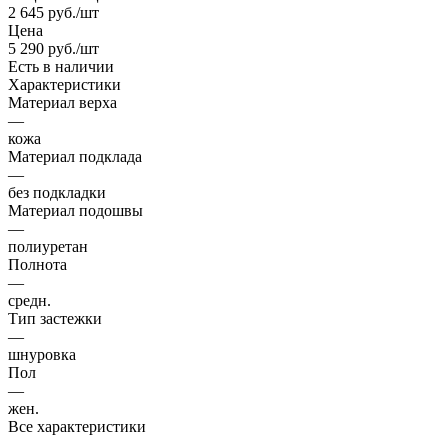
2 645
руб.
/шт
Цена
5 290
руб.
/шт
Есть в наличии
Характеристики
Материал верха
—
кожа
Материал подклада
—
без подкладки
Материал подошвы
—
полиуретан
Полнота
—
средн.
Тип застежки
—
шнуровка
Пол
—
жен.
Все характеристики