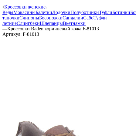
—
Кроссовки женские
Кеды
Мокасины
Балетки
Лодочки
Полуботинки
Туфли
Ботинки
Бо
тапочки
Слипоны
Босоножки
Сандалии
Сабо
Туфли
летние
Слингбэки
Шлепанцы
Вьетнамки
—
Кроссовки Baden коричневый кожа F-81013
Артикул:
F-81013