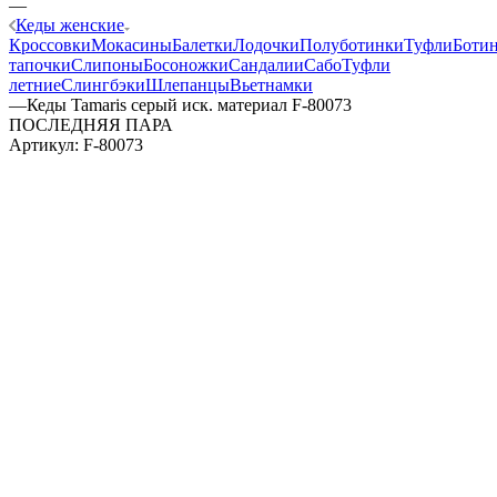
—
Кеды женские
Кроссовки
Мокасины
Балетки
Лодочки
Полуботинки
Туфли
Боти
тапочки
Слипоны
Босоножки
Сандалии
Сабо
Туфли
летние
Слингбэки
Шлепанцы
Вьетнамки
—
Кеды Tamaris серый иск. материал F-80073
ПОСЛЕДНЯЯ ПАРА
Артикул:
F-80073