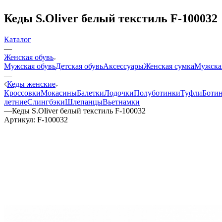
Кеды S.Oliver белый текстиль F-100032
Каталог
—
Женская обувь
Мужская обувь
Детская обувь
Аксессуары
Женская сумка
Мужска
—
Кеды женские
Кроссовки
Мокасины
Балетки
Лодочки
Полуботинки
Туфли
Боти
летние
Слингбэки
Шлепанцы
Вьетнамки
—
Кеды S.Oliver белый текстиль F-100032
Артикул:
F-100032