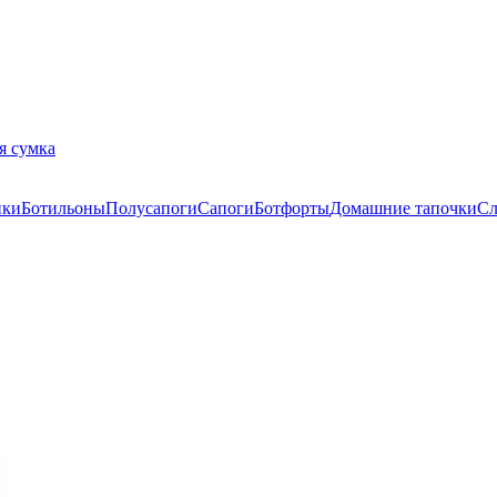
я сумка
нки
Ботильоны
Полусапоги
Сапоги
Ботфорты
Домашние тапочки
С