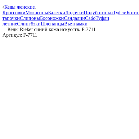
—
Кеды женские
Кроссовки
Мокасины
Балетки
Лодочки
Полуботинки
Туфли
Боти
тапочки
Слипоны
Босоножки
Сандалии
Сабо
Туфли
летние
Слингбэки
Шлепанцы
Вьетнамки
—
Кеды Rieker синий кожа искусств. F-7711
Артикул:
F-7711