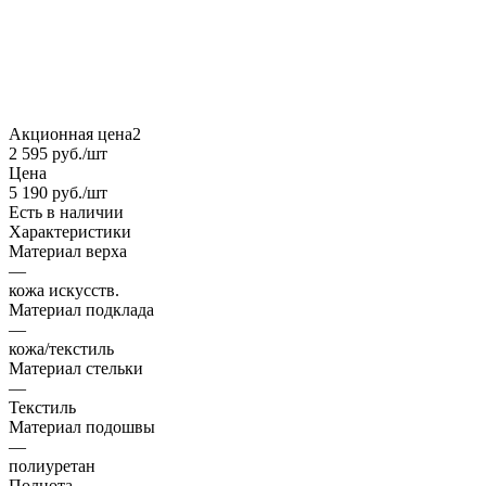
Акционная цена2
2 595
руб.
/шт
Цена
5 190
руб.
/шт
Есть в наличии
Характеристики
Материал верха
—
кожа искусств.
Материал подклада
—
кожа/текстиль
Материал стельки
—
Текстиль
Материал подошвы
—
полиуретан
Полнота