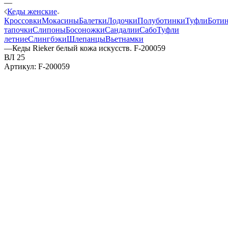
—
Кеды женские
Кроссовки
Мокасины
Балетки
Лодочки
Полуботинки
Туфли
Боти
тапочки
Слипоны
Босоножки
Сандалии
Сабо
Туфли
летние
Слингбэки
Шлепанцы
Вьетнамки
—
Кеды Rieker белый кожа искусств. F-200059
ВЛ 25
Артикул:
F-200059