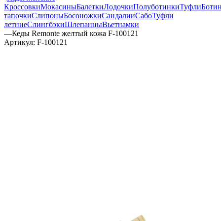
Кроссовки
Мокасины
Балетки
Лодочки
Полуботинки
Туфли
Боти
тапочки
Слипоны
Босоножки
Сандалии
Сабо
Туфли
летние
Слингбэки
Шлепанцы
Вьетнамки
—
Кеды Remonte желтый кожа F-100121
Артикул:
F-100121