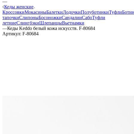
—
Кеды женские
Кроссовки
Мокасины
Балетки
Лодочки
Полуботинки
Туфли
Боти
тапочки
Слипоны
Босоножки
Сандалии
Сабо
Туфли
летние
Слингбэки
Шлепанцы
Вьетнамки
—
Кеды Keddo белый кожа искусств. F-80684
Артикул:
F-80684