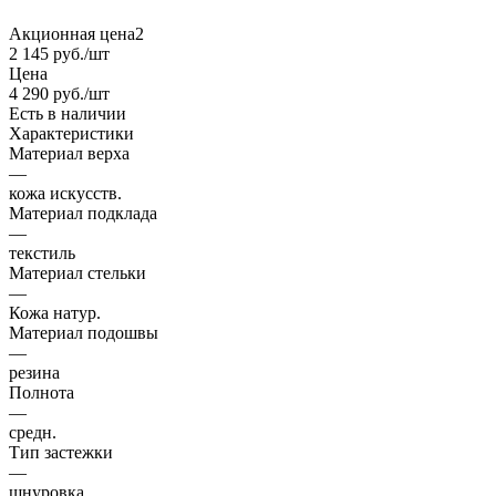
Акционная цена2
2 145
руб.
/шт
Цена
4 290
руб.
/шт
Есть в наличии
Характеристики
Материал верха
—
кожа искусств.
Материал подклада
—
текстиль
Материал стельки
—
Кожа натур.
Материал подошвы
—
резина
Полнота
—
средн.
Тип застежки
—
шнуровка